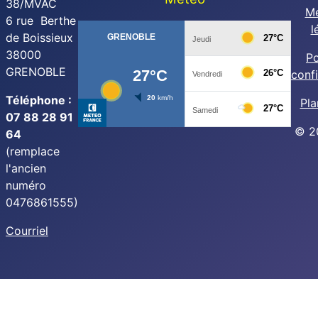
38/MVAC
Me
6 rue Berthe
l
de Boissieux
38000
Po
GRENOBLE
confi
Téléphone :
Pla
07 88 28 91
© 2
64
(remplace
l'ancien
numéro
0476861555)
Courriel