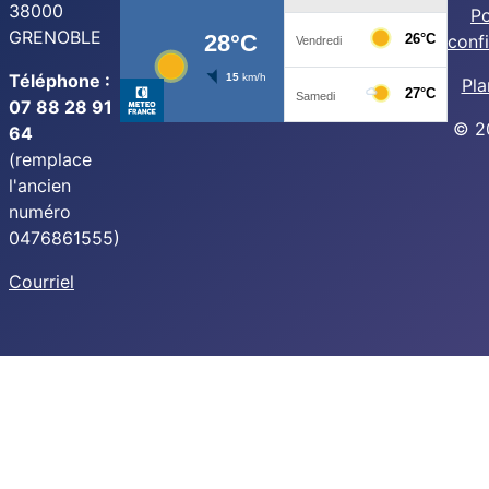
38000
Po
GRENOBLE
confi
Téléphone :
Pla
07 88 28 91
© 2
64
(remplace
l'ancien
numéro
0476861555)
Courriel