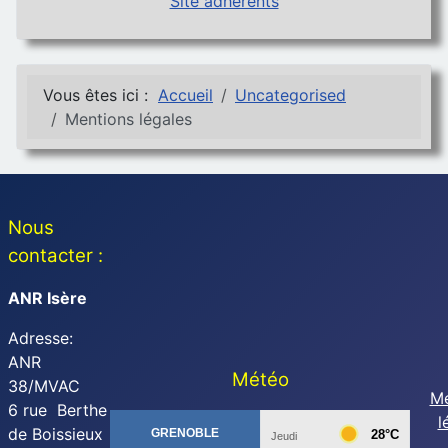
Site adhérents
Vous êtes ici :
Accueil
Uncategorised
Mentions légales
Nous
contacter :
ANR Isère
Adresse:
ANR
Météo
38/MVAC
Me
6 rue Berthe
l
de Boissieux