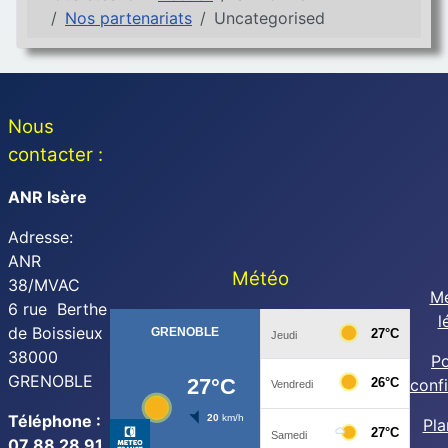
Nos partenariats
Uncategorised
Nous
contacter :
ANR Isère
Adresse:
ANR
Météo
38/MVAC
Me
6 rue Berthe
l
de Boissieux
38000
Po
GRENOBLE
confi
Téléphone :
Pla
07 88 28 91