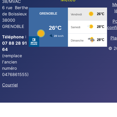
38/MVAC
Me
6 rue Berthe
l
de Boissieux
38000
Po
GRENOBLE
confi
Téléphone :
Pla
07 88 28 91
© 2
64
(remplace
l'ancien
numéro
0476861555)
Courriel