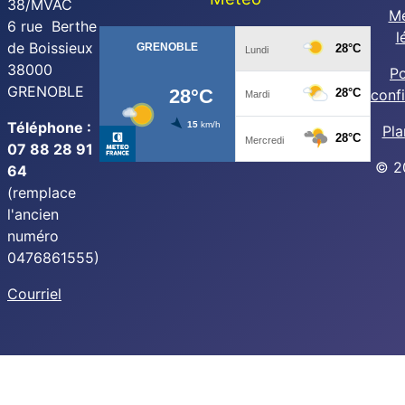
38/MVAC
Me
6 rue Berthe
l
de Boissieux
38000
Po
GRENOBLE
confi
Téléphone :
Pla
07 88 28 91
© 2
64
(remplace
l'ancien
numéro
0476861555)
Courriel