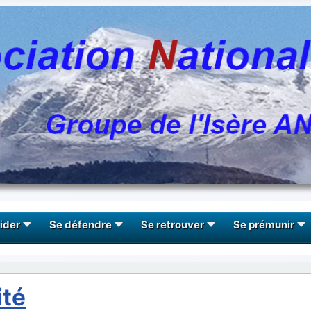
ider
Se défendre
Se retrouver
Se prémunir
ité