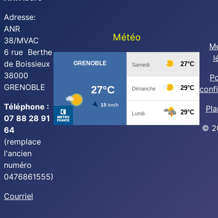
Adresse:
ANR
Météo
38/MVAC
Me
6 rue Berthe
l
de Boissieux
38000
Po
GRENOBLE
confi
Téléphone :
Pla
07 88 28 91
© 2
64
(remplace
l'ancien
numéro
0476861555)
Courriel